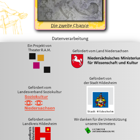
Die zweite Chance
Datenverarbeitung
Ein Projekt von
Theater R.A.M.
Gefördert vom Land Niedersachsen
Gefördert von
der Stadt Hildesheim
Gefördert vom
Landesverband Soziokultur
Gefördert vom
Wir danken für die Unterstützung
Landkreis Hildesheim
unseres Vermieters