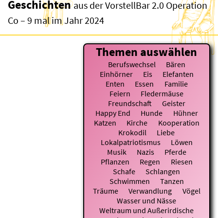
Geschichten
aus der VorstellBar 2.0 Operation
Co – 9 mal im Jahr 2024
Themen auswählen
Berufswechsel
Bären
Einhörner
Eis
Elefanten
Enten
Essen
Familie
Feiern
Fledermäuse
Freundschaft
Geister
Happy End
Hunde
Hühner
Katzen
Kirche
Kooperation
Krokodil
Liebe
Lokalpatriotismus
Löwen
Musik
Nazis
Pferde
Pflanzen
Regen
Riesen
Schafe
Schlangen
Schwimmen
Tanzen
Träume
Verwandlung
Vögel
Wasser und Nässe
Weltraum und Außerirdische